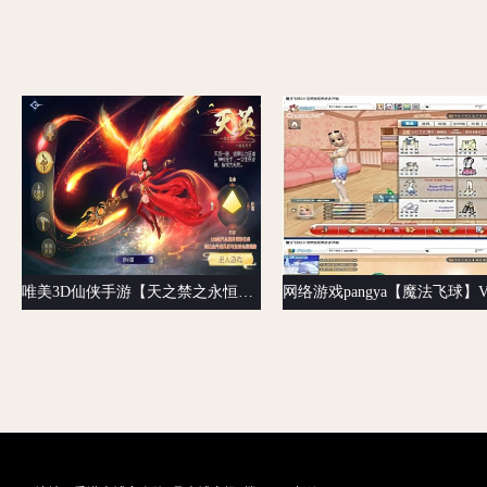
唯美3D仙侠手游【天之禁之永恒仙域多区跨服修复版】最新整理单机一键即玩镜像端+Linux手工服务端+运维管理后台+若依管理后台+GM账号授权后台+安卓+详细搭建教程