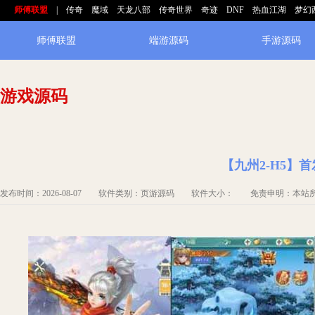
师傅联盟
|
传奇
魔域
天龙八部
传奇世界
奇迹
DNF
热血江湖
梦幻
师傅联盟
端游源码
手游源码
游戏源码
【九州2-H5】
发布时间：2026-08-07 软件类别：页游源码 软件大小： 免责申明：本站