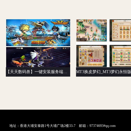
【天天数码兽】一键安装服务端游戏[小白工具+安卓+运营后台+授权物品后台]
地址：香港大埔安泰路1号大埔广场2楼33-7 邮箱：97374693#qq.com