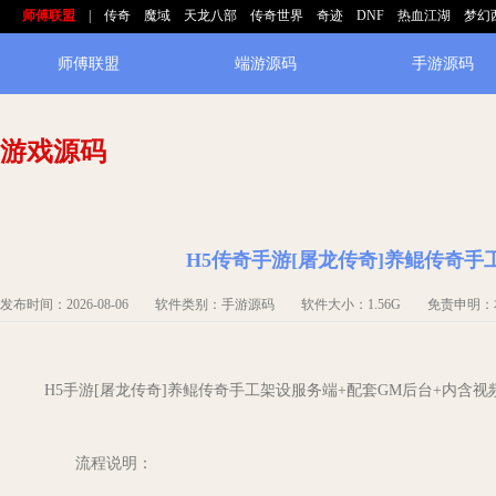
师傅联盟
|
传奇
魔域
天龙八部
传奇世界
奇迹
DNF
热血江湖
梦幻
师傅联盟
端游源码
手游源码
游戏源码
H5传奇手游[屠龙传奇]养鲲传奇
发布时间：2026-08-06 软件类别：手游源码 软件大小：1.56G 免责申
H5手游[屠龙传奇]养鲲传奇手工架设服务端+配套GM后台+内含视
流程说明：