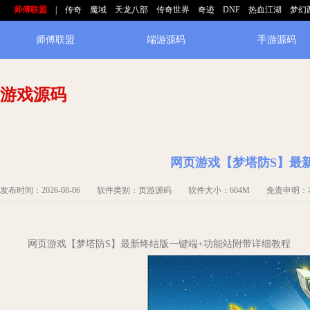
师傅联盟
|
传奇
魔域
天龙八部
传奇世界
奇迹
DNF
热血江湖
梦幻
师傅联盟
端游源码
手游源码
游戏源码
网页游戏【梦塔防S】最
发布时间：2026-08-06 软件类别：页游源码 软件大小：604M 免责申明
网页游戏【梦塔防S】最新终结版一键端+功能站附带详细教程