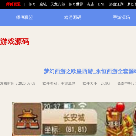
师傅联盟
|
传奇
魔域
天龙八部
传奇世界
奇迹
DNF
热血江湖
梦幻
师傅联盟
端游源码
手游源码
游戏源码
梦幻西游之欧皇西游_永恒西游全套源
发布时间：2026-08-09 软件类别：手游源码 软件大小：2.69G 免责申