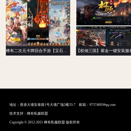
稀有二次元卡牌回合手游【宝石新火凤凰马红俊6.5万级内购版】最新整理Linux手工服务端+多区跨服+自定义英雄+自定义符文+GM授权后台+安卓+详细搭建教程+视频教程
地址：香港大埔安泰路1号大埔广场2楼33-7 邮箱：97374693#qq.com
技术支持：
稀有私服联盟
Copyright © 2012-2021 稀有私服联盟 版权所有