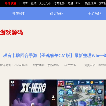
师傅联盟
|
传奇
魔域
天龙八部
传奇世界
奇迹
DNF
热血江湖
梦幻
师傅联盟
端游源码
手游源码
游戏源码
稀有卡牌回合手游【圣魂纷争GM版】最新整理Win一
发布时间：2026-08-08 软件类别：手游源码 软件大小： 免责申明：本站